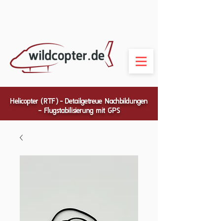
Helicopter (RTF) - Detailgetreue Nachbildungen
– Flugstabilisierung mit GPS