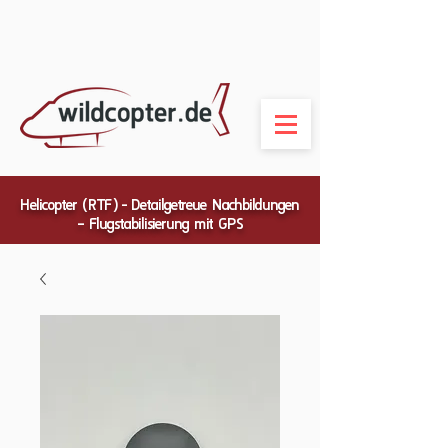
Helicopter (RTF) - Detailgetreue Nachbildungen
– Flugstabilisierung mit GPS