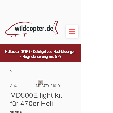
Helicopter (RTF) - Detailgetreue Nachbildungen
– Flugstabilisierung mit GPS
Artikelnummer: MDE470LPJ010
MD500E light kit
für 470er Heli
Preis
36,90 €