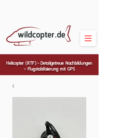
Helicopter (RTF) - Detailgetreue Nachbildungen
– Flugstabilisierung mit GPS