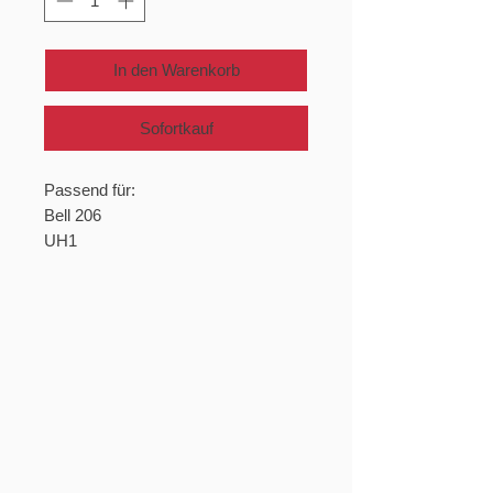
In den Warenkorb
Sofortkauf
Passend für:
Bell 206
UH1