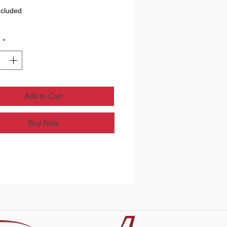
ncluded
y
*
Add to Cart
Buy Now