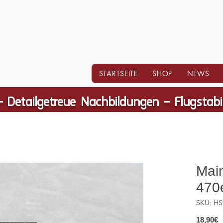
STARTSEITE
SHOP
NEWS
- Detailgetreue Nachbildungen – Flugstab
Main
470e
SKU: HS
P
18,90€