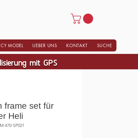
CY MODEL
UEBER UNS
KONTAKT
SUCHE
ilisierung mit GPS
 frame set für
r Heli
M-470-SP021
rice