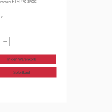
nummer: HSM-470-SP002
eis
St.
*
In den Warenkorb
Sofortkauf