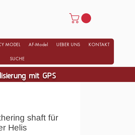
CY MODEL
AF-Model
UEBER UNS
KONTAKT
SUCHE
ilisierung mit GPS
hering shaft für
r Helis