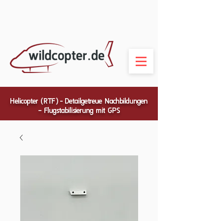
Helicopter (RTF) - Detailgetreue Nachbildungen
– Flugstabilisierung mit GPS