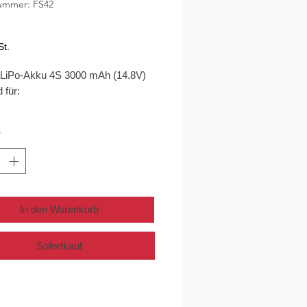
nummer: FS42
Preis
St.
 LiPo-Akku 4S 3000 mAh (14.8V)
 für:
*
In den Warenkorb
Sofortkauf