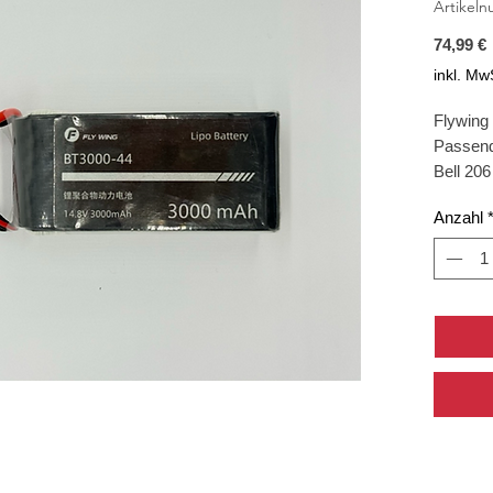
Artikel
74,99 €
inkl. Mw
Flywing
Passend
Bell 206
Airwolf
Anzahl
UH1