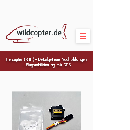
Helicopter (RTF) - Detailgetreue Nachbildungen
– Flugstabilisierung mit GPS