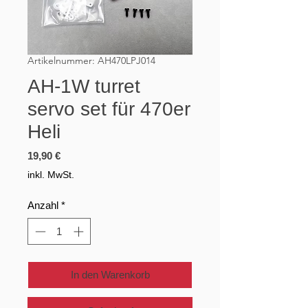
Artikelnummer: AH470LPJ014
AH-1W turret
servo set für 470er
Heli
Preis
19,90 €
inkl. MwSt.
Anzahl
*
In den Warenkorb