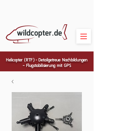
Helicopter (RTF) - Detailgetreue Nachbildungen
– Flugstabilisierung mit GPS