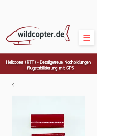
Helicopter (RTF) - Detailgetreue Nachbildungen
– Flugstabilisierung mit GPS