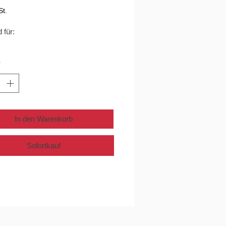
St.
 für:
*
In den Warenkorb
Sofortkauf