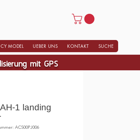
CY MODEL
UEBER UNS
KONTAKT
SUCHE
ilisierung mit GPS
 AH-1 landing
r
nummer: AC500PJ006
Preis